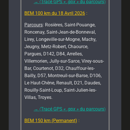
→
〈Tracé GPS
« .gpx »
du parcours〉
BEM 100 km du 18 Avril 2026
:
Parcours
: Rosières, Saint-Pouange,
Roncenay, Saint-Jean-de-Bonneval,
Lirey, Longeville-sur-Mogne, Machy,
Jeugny, Metz-Robert, Chaource,
Pargues, D142, D84, Arrelles,
Villemorien, Jully-sur-Sarce, Virey-sous-
Bar, Courtenot, D32, Chauffour-les-
Bailly, D57, Montreuil-sur-Barse, D106,
Le Haut-Chêne, Renault, D21, Daudes,
Rouilly-Saint-Loup, Saint-Julien-les-
Villas, Troyes.
→
〈Tracé GPS
« .gpx »
du parcours〉
BEM 150 km (Permanent)
: