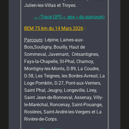
Julien-les-Villas et Troyes.
→
〈Tracé GPS
« .gpx »
du parcours〉
BEM 75 km du 14 Mars 2026
:
Parcours
: Lépine, Laines-aux-
Bois,Souligny, Bouilly, Haut de
Sommeval, Javernant, Crésantignes,
Fays-la-Chapelle, St-Phal, Chamoy,
Montigny-les-Monts, D.89, La Coudre,
D.58, Les Teignes, les Bordes-Avreuil, La
Loge Pomblin, D.27, Pont-aux-Verriers,
Saint Phal, Jeugny, Longeville, Lirey,
Saint Jean-de-Bonneval, Assenay, Villy-
le-Maréchal, Roncenay, Saint-Pouange,
Rosières, Saint-André-les-Vergers et La
Rivière-de-Corps.