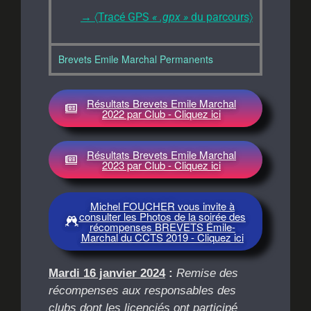
→
〈Tracé GPS
« .gpx »
du parcours〉
Brevets Emile Marchal Permanents
Résultats Brevets Emile Marchal
2022 par Club - Cliquez ici
Résultats Brevets Emile Marchal
2023 par Club - Cliquez ici
Michel FOUCHER vous invite à
consulter les Photos de la soirée des
récompenses BREVETS Émile-
Marchal du CCTS 2019 - Cliquez ici
Mardi 16 janvier 2024
:
Remise des
récompenses aux responsables des
clubs dont les licenciés
ont participé