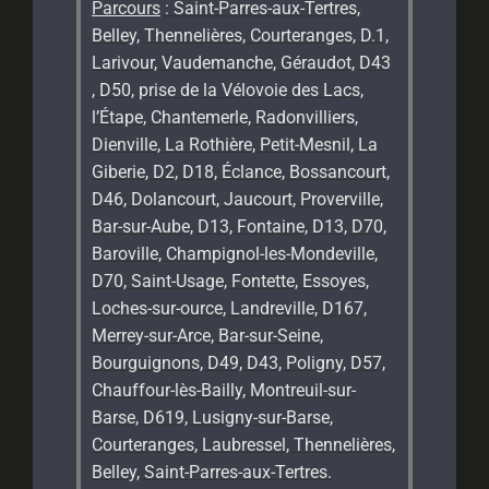
Parcours
: Saint-Parres-aux-Tertres,
Belley, Thennelières, Courteranges, D.1,
Larivour, Vaudemanche, Géraudot, D43
, D50, prise de la Vélovoie des Lacs,
l’Étape, Chantemerle, Radonvilliers,
Dienville, La Rothière, Petit-Mesnil, La
Giberie, D2, D18, Éclance, Bossancourt,
D46, Dolancourt, Jaucourt, Proverville,
Bar-sur-Aube, D13, Fontaine, D13, D70,
Baroville, Champignol-les-Mondeville,
D70, Saint-Usage, Fontette, Essoyes,
Loches-sur-ource, Landreville, D167,
Merrey-sur-Arce, Bar-sur-Seine,
Bourguignons, D49, D43, Poligny, D57,
Chauffour-lès-Bailly, Montreuil-sur-
Barse, D619, Lusigny-sur-Barse,
Courteranges, Laubressel, Thennelières,
Belley, Saint-Parres-aux-Tertres.