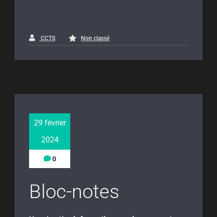
CCTS
Non classé
29 février
2024
0
Bloc-notes